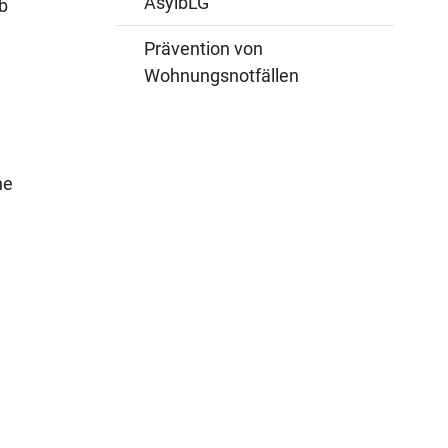
AsylbLG
ob
Prävention von
Wohnungsnotfällen
he