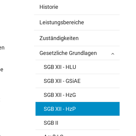
Historie
Leistungsbereiche
Zuständigkeiten
en
Gesetzliche Grundlagen
SGB XII - HLU
he
SGB XII - GSiAE
SGB XII - HzG
t
SGB XII - HzP
SGB II