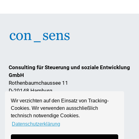
Consulting für Steuerung und soziale Entwicklung
GmbH
Rothenbaumchaussee 11
D-20148 Hamburg
Wir verzichten auf den Einsatz von Tracking-
E-Mail:
consens@consens-info.de
Cookies. Wir verwenden ausschließlich
technisch notwendige Cookies.
Datenschutzerklärung
Übersicht
Impressum