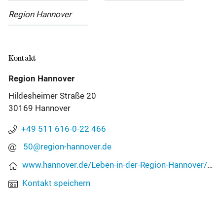
Region Hannover
Kontakt
Region Hannover
Hildesheimer Straße 20
30169 Hannover
Telefon: +, 4, 9, 5, 1, 1, 6, 1, 6, 0, 
+49 511 616-0-22 466
E-Mail-Adresse: 50 (at) regio
50@region-hannover.de
Webseite:
www.hannover.de/Leben-in-der-Region-Hannover/Verwaltungen-Kommunen/Die-Verwaltung-der-Region-Hannover/Dezernate-und-Fachbereiche/Dezernat-Soziale-Infrastruktur/Fachbereich-Soziales-Region-Hannover
Kontakt speichern