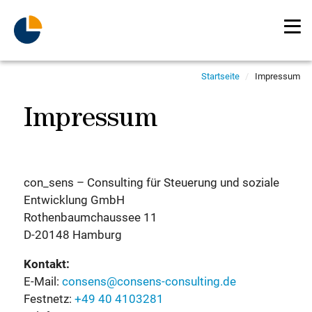
Direkt
Direkt
Direkt
Direkt
zum
zum
zur
zum
Inhalt
Hauptmenu
Suche
Footer
(Eingabetaste)
(Eingabetaste)
(Eingabetaste)
(Eingabetaste)
Startseite
Impressum
Impressum
con_sens – Consulting für Steuerung und soziale
Entwicklung GmbH
Rothenbaumchaussee 11
D-20148 Hamburg
Kontakt:
E-Mail:
consens@consens-consulting.de
Festnetz:
+49 40 4103281